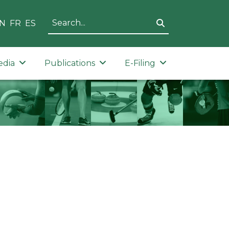
N
FR
ES
edia
Publications
E-Filing