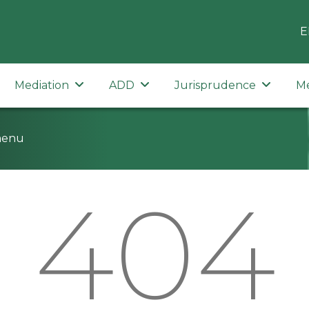
E
Mediation
ADD
Jurisprudence
M
menu
404