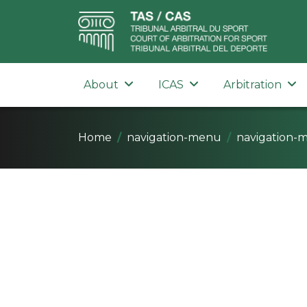
About
ICAS
Arbitration
Home
navigation-menu
navigation-