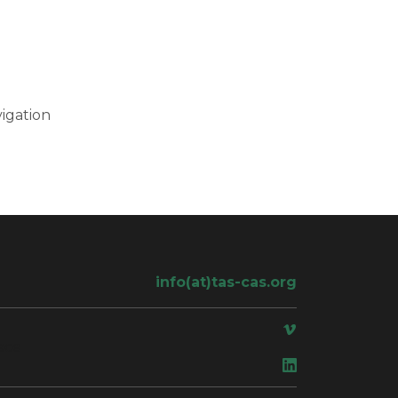
igation
info(at)tas-cas.org
ace