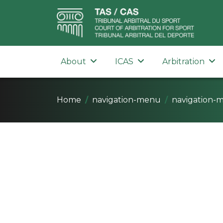
About
ICAS
Arbitration
Home
navigation-menu
navigation-