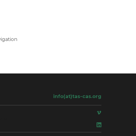
igation
info(at)tas-cas.org
ace