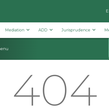
E
Mediation
ADD
Jurisprudence
M
menu
404