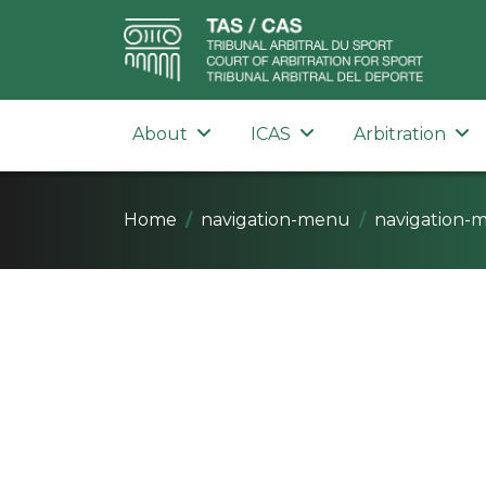
About
ICAS
Arbitration
Home
navigation-menu
navigation-