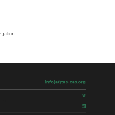
igation
info(at)tas-cas.org
ace