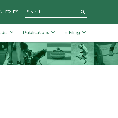
N
FR
ES
edia
Publications
E-Filing