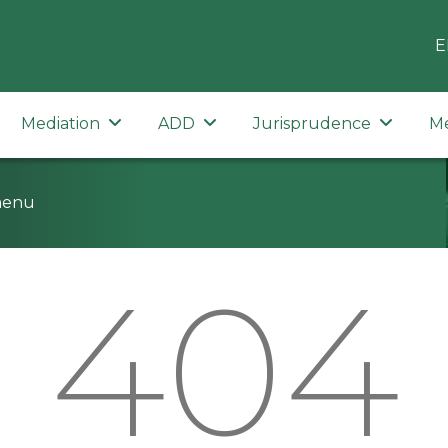
E
Mediation
ADD
Jurisprudence
M
menu
404