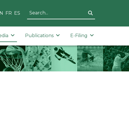
N
FR
ES
edia
Publications
E-Filing