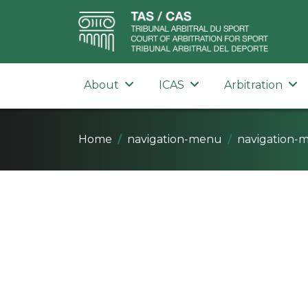
About
ICAS
Arbitration
Home
navigation-menu
navigation-