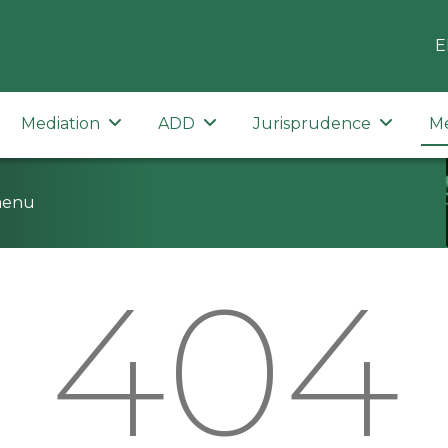
E
Mediation
ADD
Jurisprudence
M
menu
404