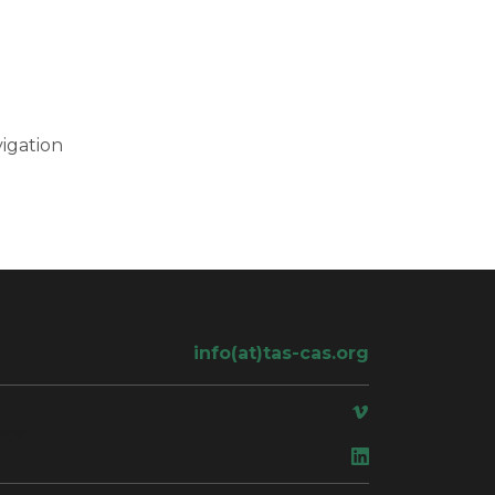
igation
info(at)tas-cas.org
ace