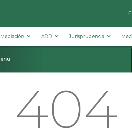
E
Mediación
ADD
Jurisprudencia
Med
menu
404