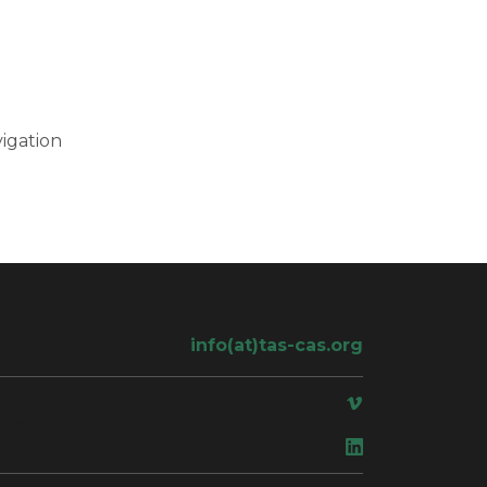
igation
info(at)tas-cas.org
ace