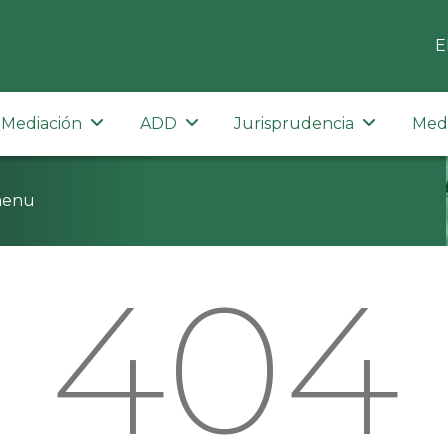
E
Mediación
ADD
Jurisprudencia
Med
menu
404