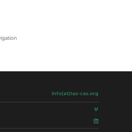
igation
info(at)tas-cas.org
ace