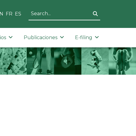
N
FR
ES
ios
Publicaciones
E-filing