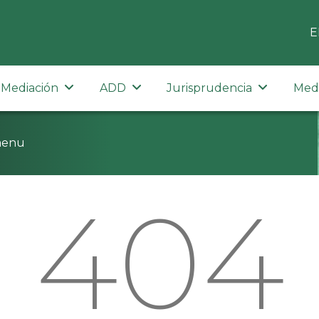
E
Mediación
ADD
Jurisprudencia
Med
menu
404