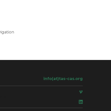
igation
info(at)tas-cas.org
ace