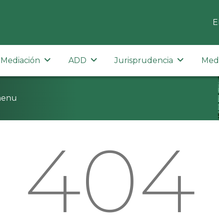
E
Mediación
ADD
Jurisprudencia
Med
menu
404