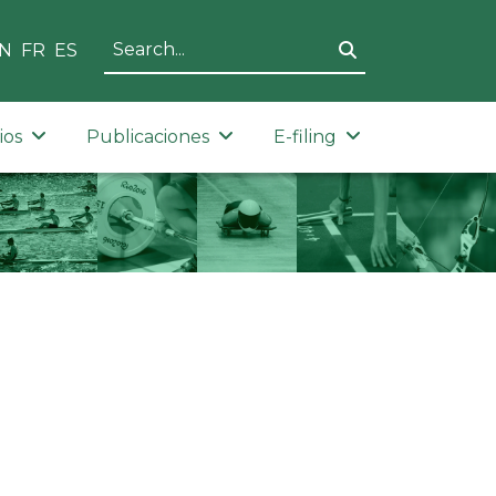
N
FR
ES
ios
Publicaciones
E-filing