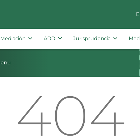
E
Mediación
ADD
Jurisprudencia
Med
menu
404