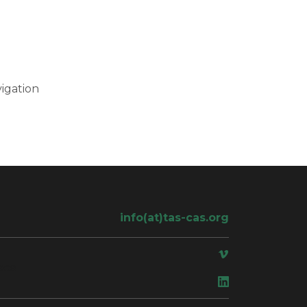
igation
info(at)tas-cas.org
ace