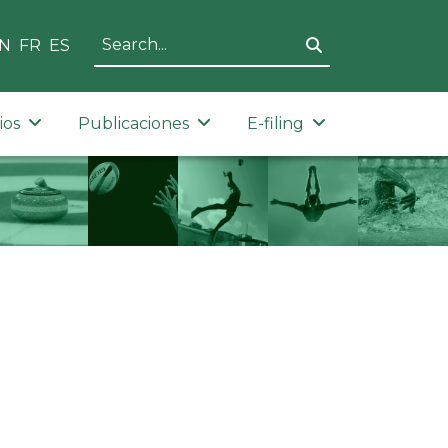
N
FR
ES
ios
Publicaciones
E-filing