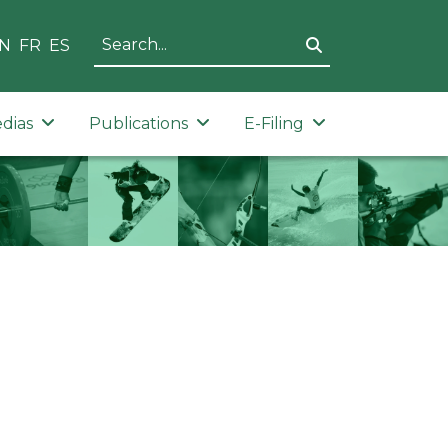
N
FR
ES
dias
Publications
E-Filing