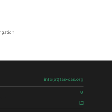
igation
info(at)tas-cas.org
ace