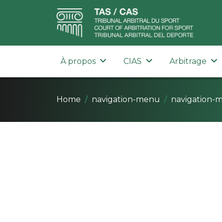
À propos
CIAS
Arbitrage
Home
navigation-menu
navigation-