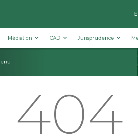
E
Médiation
CAD
Jurisprudence
Me
menu
404