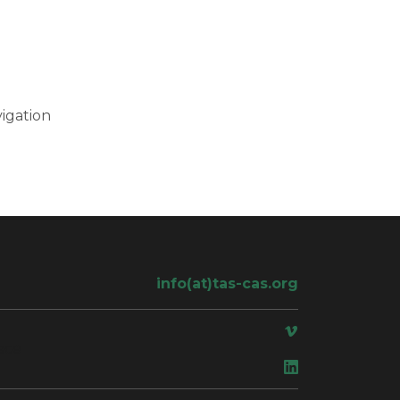
igation
info(at)tas-cas.org
ace