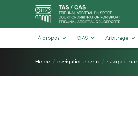
À propos
CIAS
Arbitrage
Home
navigation-menu
navigation-