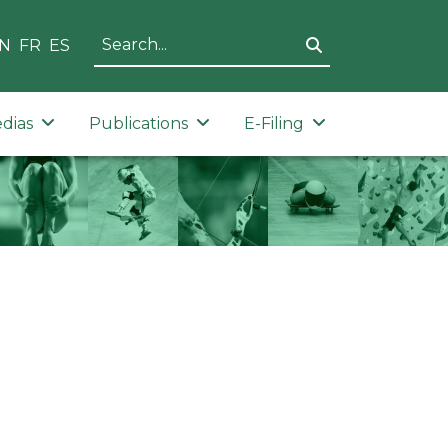
N
FR
ES
dias
Publications
E-Filing