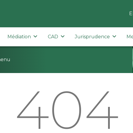
E
Médiation
CAD
Jurisprudence
Me
menu
404