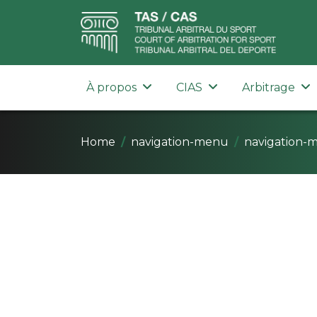
À propos
CIAS
Arbitrage
Home
navigation-menu
navigation-