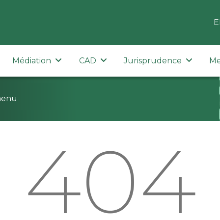
E
Médiation
CAD
Jurisprudence
Me
menu
404