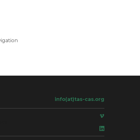
igation
info(at)tas-cas.org
ace