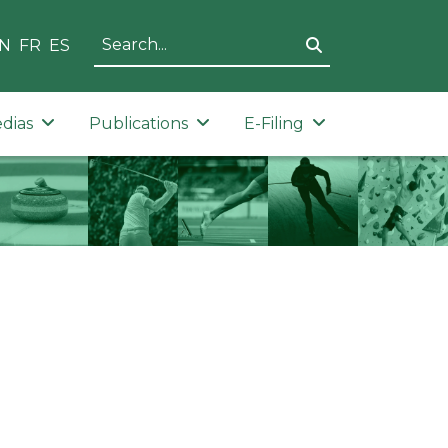
N
FR
ES
dias
Publications
E-Filing