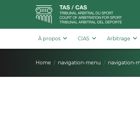
À propos
CIAS
Arbitrage
Home
navigation-menu
navigation-