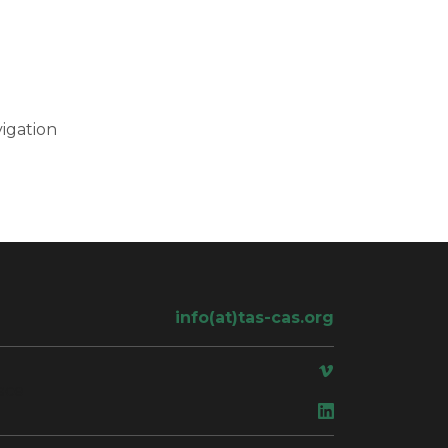
igation
info(at)tas-cas.org
ace