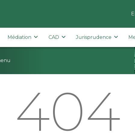
E
Médiation
CAD
Jurisprudence
Me
menu
404