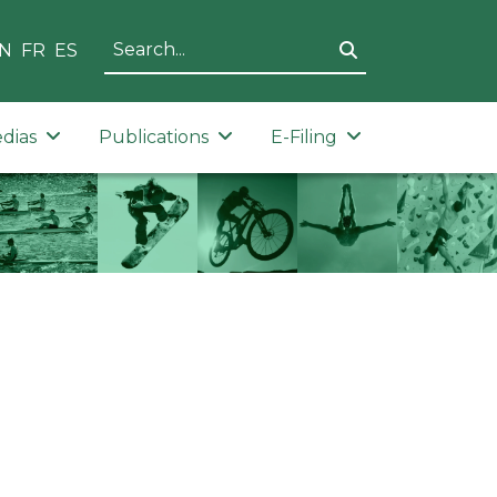
N
FR
ES
dias
Publications
E-Filing