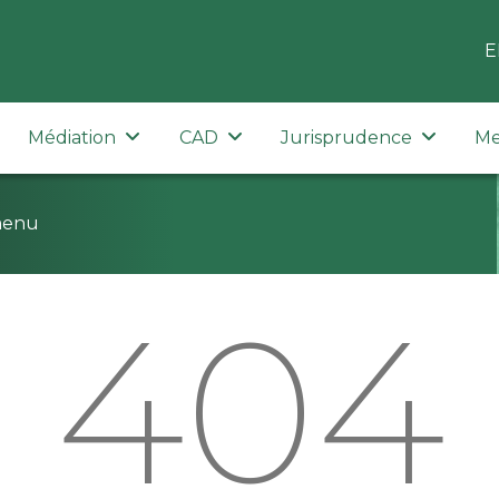
E
Médiation
CAD
Jurisprudence
Me
menu
404