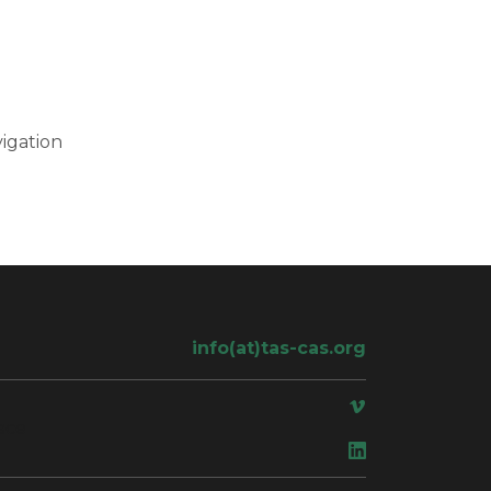
igation
info(at)tas-cas.org
ace