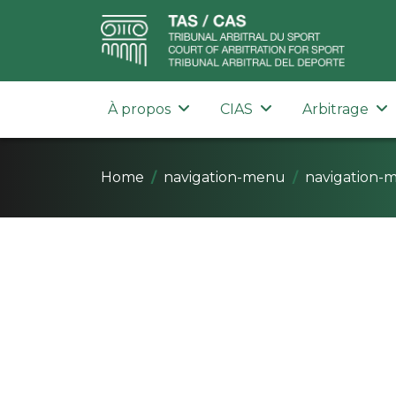
À propos
CIAS
Arbitrage
Home
navigation-menu
navigation-