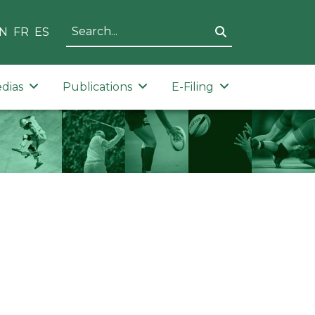
N
FR
ES
dias
Publications
E-Filing