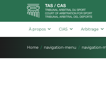
À propos
CIAS
Arbitrage
Home
navigation-menu
navigation-