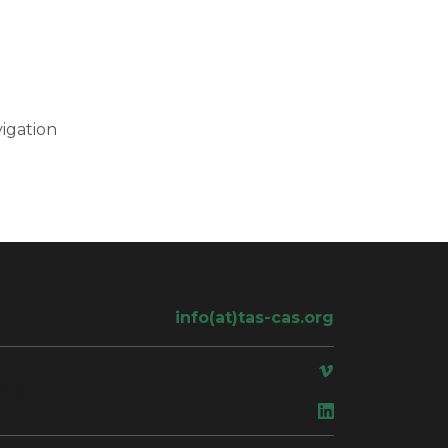
igation
info(at)tas-cas.org
ace