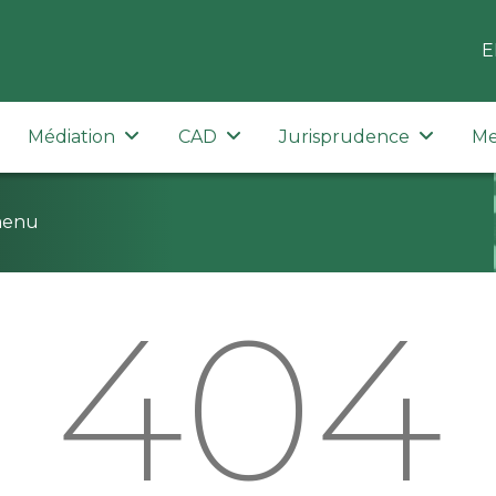
E
Médiation
CAD
Jurisprudence
Me
menu
404