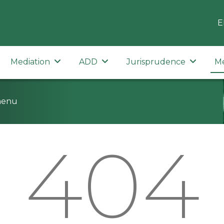
E
Mediation
ADD
Jurisprudence
M
menu
404