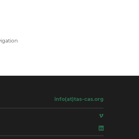
igation
info(at)tas-cas.org
ace