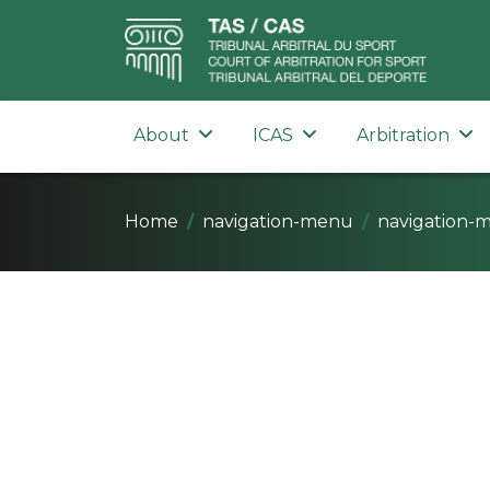
About
ICAS
Arbitration
Home
navigation-menu
navigation-