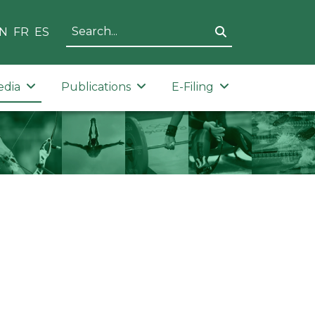
N
FR
ES
edia
Publications
E-Filing