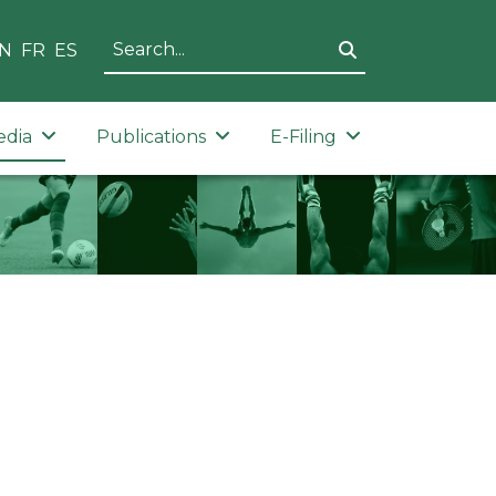
N
FR
ES
edia
Publications
E-Filing