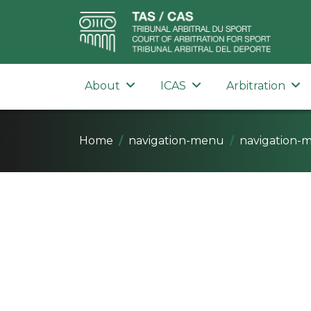
About
ICAS
Arbitration
Home
navigation-menu
navigation-