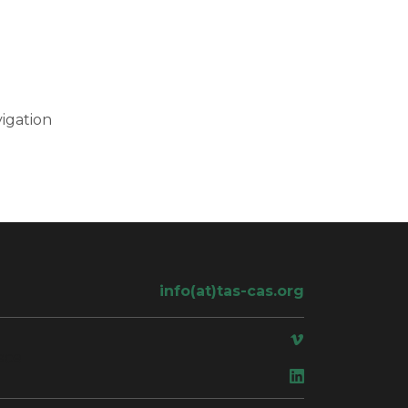
igation
info(at)tas-cas.org
ace