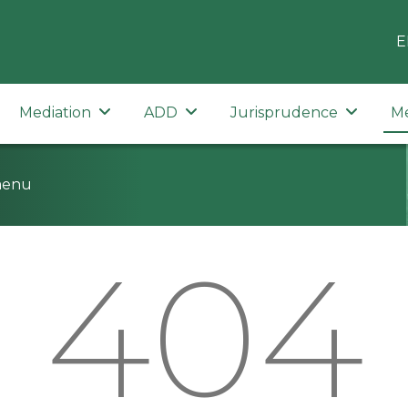
E
Mediation
ADD
Jurisprudence
M
menu
404