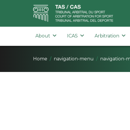
About
ICAS
Arbitration
Home
navigation-menu
navigation-