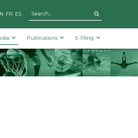
N
FR
ES
edia
Publications
E-Filing