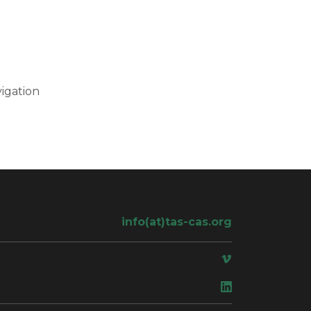
igation
info(at)tas-cas.org
ace