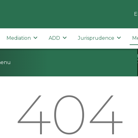
E
Mediation
ADD
Jurisprudence
M
menu
404