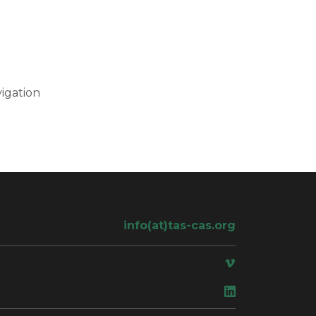
igation
info(at)tas-cas.org
ace