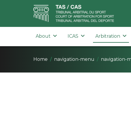
About
ICAS
Arbitration
Home
navigation-menu
navigation-