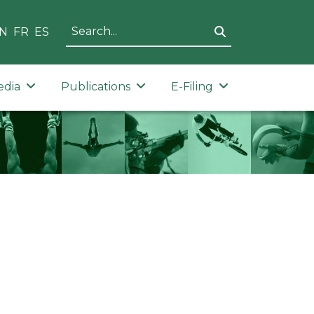
N
FR
ES
edia
Publications
E-Filing