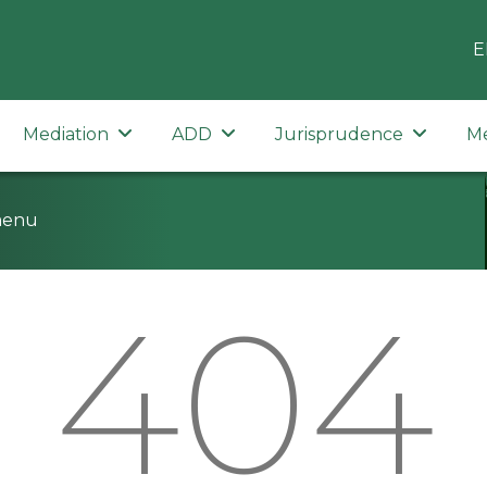
E
Mediation
ADD
Jurisprudence
M
menu
404