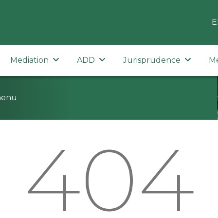
E
Mediation
ADD
Jurisprudence
M
menu
404