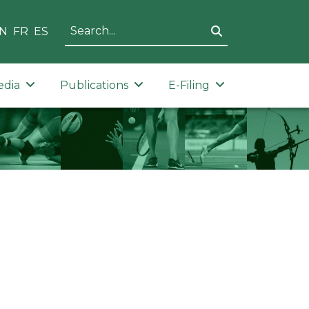
N
FR
ES
edia
Publications
E-Filing