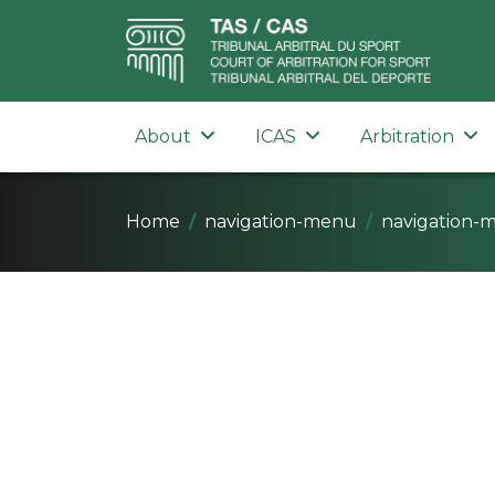
About
ICAS
Arbitration
Home
navigation-menu
navigation-