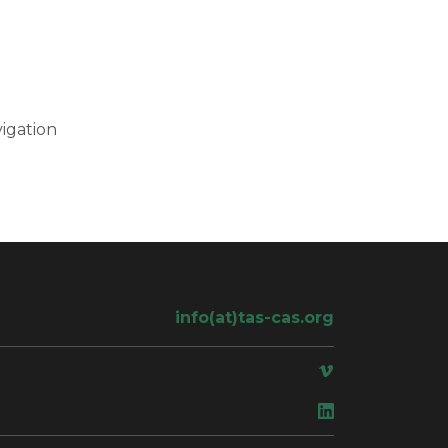
igation
info(at)tas-cas.org
ace