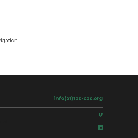
igation
info(at)tas-cas.org
ace