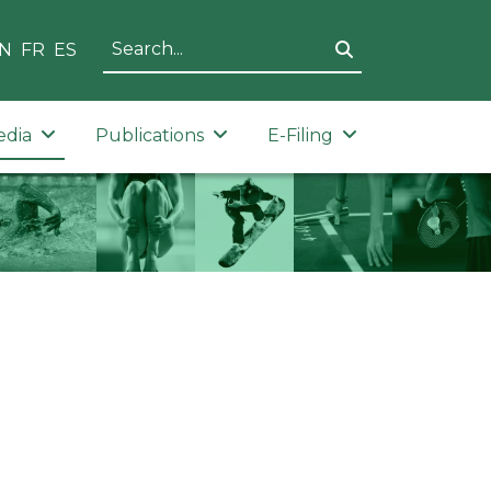
N
FR
ES
edia
Publications
E-Filing