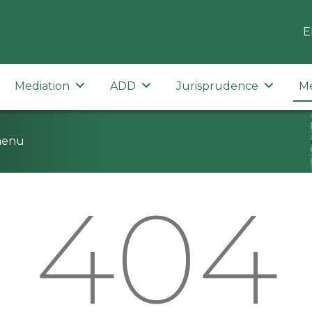
E
Mediation
ADD
Jurisprudence
M
menu
404