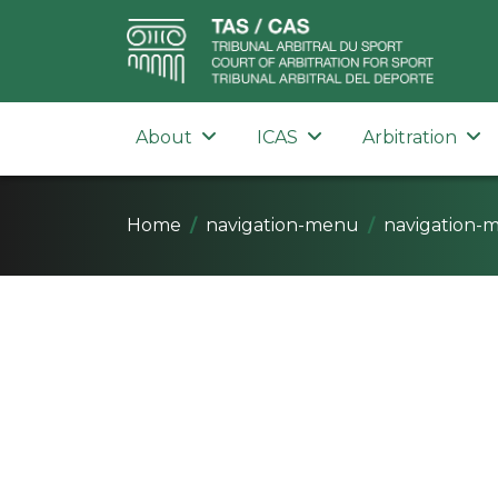
About
ICAS
Arbitration
Home
navigation-menu
navigation-