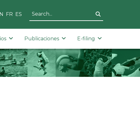
N
FR
ES
ios
Publicaciones
E-filing