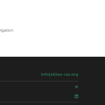
igation
info(at)tas-cas.org
ace