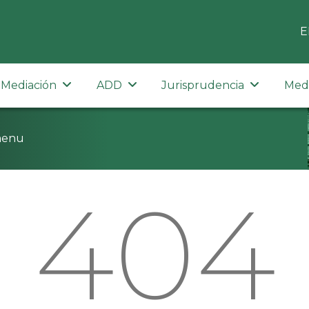
E
Mediación
ADD
Jurisprudencia
Med
menu
404