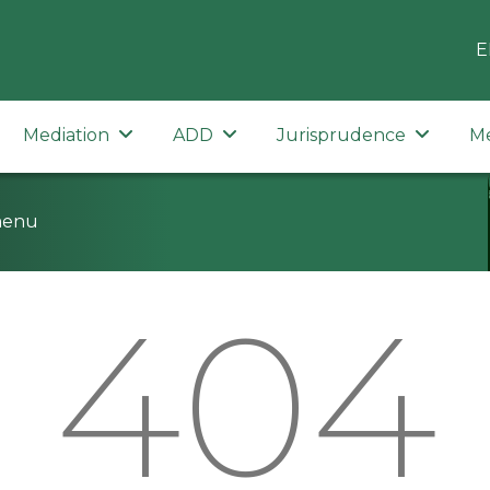
E
Mediation
ADD
Jurisprudence
M
menu
404