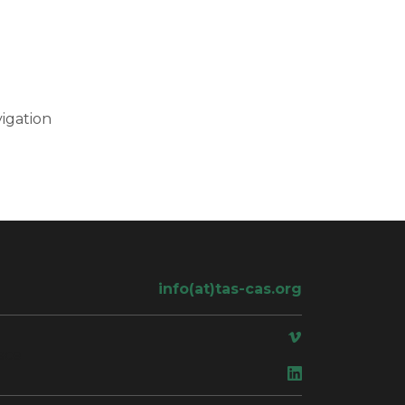
igation
info(at)tas-cas.org
ace