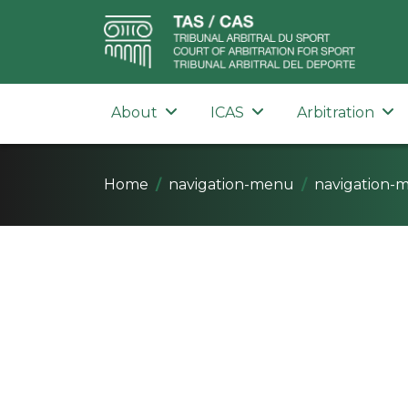
About
ICAS
Arbitration
Home
navigation-menu
navigation-