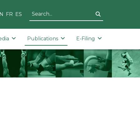
N
FR
ES
edia
Publications
E-Filing