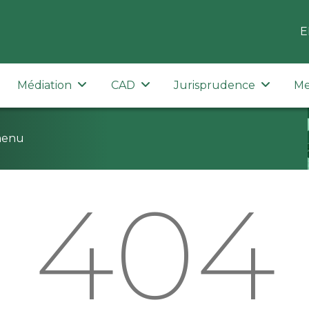
E
Médiation
CAD
Jurisprudence
Me
menu
404