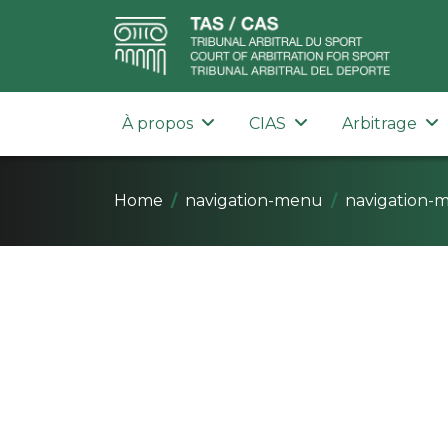
À propos
CIAS
Arbitrage
Home
navigation-menu
navigation-