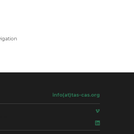
igation
info(at)tas-cas.org
ace